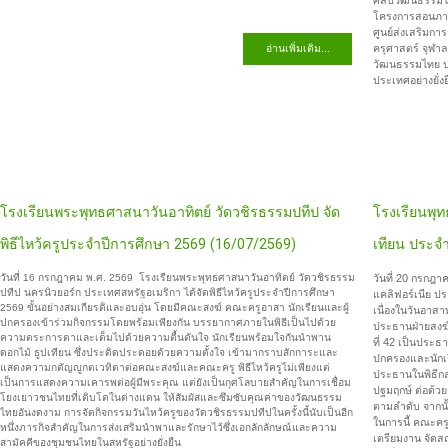
ประเทศอย่างยั่งย
โรงเรียนพระพุทธศาสนาวันอาทิตย์ วัดวชิรธรรมปทีป จัด
โรงเรียนพุ
พิธีไหว้ครูประจำปีการศึกษา 2569 (16/07/2569)
เทียน ประจำ
วันที่ 16 กรกฎาคม พ.ศ. 2569 โรงเรียนพระพุทธศาสนาวันอาทิตย์ วัดวชิรธรรม
วันที่ 20 กรกฎ
ปทีป นครนิวยอร์ก ประเทศสหรัฐอเมริกา ได้จัดพิธีไหว้ครูประจำปีการศึกษา
แคลิฟอร์เนีย ปร
2569 ขั้นอย่างสมเกียรติและอบอุ่น โดยมีคณะสงฆ์ คณะครูอาสา นักเรียนและผู้
เนื่องในวันอาส
ปกครองเข้าร่วมกิจกรรมโดยพร้อมเพียงกัน บรรยากาศภายในพิธีเป็นไปด้วย
ประธานฝ่ายสงฆ์
ความตระการตาและเต็มไปด้วยความตื้นตันใจ นักเรียนพร้อมใจกันนำพาน
ที่ 42 เป็นประธ
ดอกไม้ ธูปเทียน ซึ่งประดิดประดอยด้วยความตั้งใจ เข้ามากราบสักการะและ
ปกครองและนักเ
แสดงความกตัญญูกตเวทิตาต่อคณะสงฆ์และคณะครู พิธีไหว้ครูไม่เพียงแต่
ประธานในพิธีกล
เป็นการแสดงความเคารพต่อผู้มีพระคุณ แต่ยังเป็นกุศโลบายสำคัญในการเชื่อม
ปฐมฤกษ์ ต่อด้ว
โยงเยาวชนไทยที่เติบโตในต่างแดน ให้สัมผัสและซึมซับคุณค่าของวัฒนธรรม
ตามลำดับ จากนั้
ไทยอันงดงาม การจัดกิจกรรมวันไหว้ครูของวัดวชิรธรรมปทีปในครั้งนี้นับเป็นอีก
ในการนี้ คณะครู
หนึ่งภารกิจสำคัญในการส่งเสริมนำพาและรักษาไว้ซึ่งเอกลักลักษณ์และความ
เตรียมงาน จัดส
สามัคคีของชุมชนไทยในสหรัฐอย่างยั่งยืน
สำเร็จลุล่วงไปได
อ่านเพิ่มเติม...