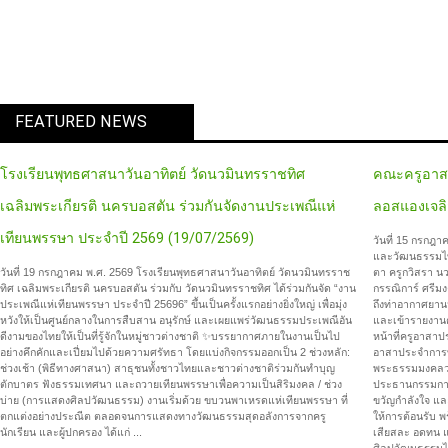
FEATURED NEWS
โรงเรียนพุทธศาสนาวันอาทิตย์ วัดนวมินทรราชทิศ
คณะครูอาสาป
เฉลิมพระเกียรติ นครบอสตัน ร่วมกันจัดงานประเพณีแห่
ลอสแองเจลิ
เทียนพรรษา ประจำปี 2569 (19/07/2569)
วันที่ 15 กรก
และวัฒนธรรมไทยใ
วันที่ 19 กรกฎาคม พ.ศ. 2569 โรงเรียนพุทธศาสนาวันอาทิตย์ วัดนวมินทรราช
ตา ครูกวิสรา นว
ทิศ เฉลิมพระเกียรติ นครบอสตัน ร่วมกับ วัดนวมินทรราชทิศ ได้ร่วมกันจัด “งาน
กรรณิการ์ ศรีมง
ประเพณีแห่เทียนพรรษา ประจำปี 25696” ขึ้นเป็นครั้งแรกอย่างยิ่งใหญ่ เพื่อมุ่ง
ถึงท่าอากาศยาน
หวังให้เป็นศูนย์กลางในการสืบสาน อนุรักษ์ และเผยแพร่วัฒนธรรมประเพณีอัน
และเข้ารายงานต
ดีงามของไทยให้เป็นที่รู้จักในหมู่ชาวต่างชาติ ✨บรรยากาศภายในงานเป็นไป
หน้าที่ครูอาสา
อย่างคึกคักและเปี่ยมไปด้วยความศรัทธา โดยแบ่งกิจกรรมออกเป็น 2 ช่วงหลัก:
อาสาประจำการทั
ช่วงเช้า (พิธีทางศาสนา) สาธุชนทั้งชาวไทยและชาวต่างชาติร่วมกันทำบุญ
พระธรรมมงคลวช
ตักบาตร ฟังธรรมเทศนา และถวายเทียนพรรษาเพื่อความเป็นสิริมงคล / ช่วง
ประธานกรรมการบ
บ่าย (การแสดงศิลปวัฒนธรรม) งานเริ่มด้วย ขบวนพาเหรดแห่เทียนพรรษา ที่
ขวัญกำลังใจ แล
ตกแต่งอย่างประณีต ตลอดจนการแสดงทางวัฒนธรรมสุดอลังการจากครู
ให้การต้อนรับ พ
นักเรียน และผู้ปกครอง ได้แก่ ...
เสียสละ อดทน แ
ศิลปวัฒนธรรม
โครงการสอนภาษ
ศูนย์ส่งเสริม
ครุศาสตร์ จุฬ
อ่านเพิ่มเติม...
วัฒนธรรมไทย ปล