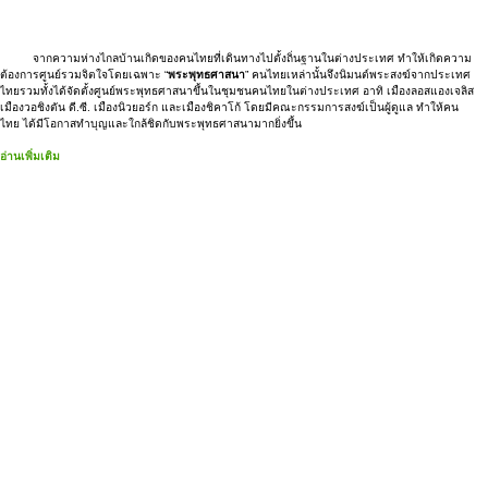
ต้องการศูนย์รวมจิตใจโดยเฉพาะ “
พระพุทธศาสนา
” คนไทยเหล่านั้นจึงนิมนต์พระสงฆ์จากประเทศ
ไทยรวมทั้งได้จัดตั้งศูนย์พระพุทธศาสนาขึ้นในชุมชนคนไทยในต่างประเทศ อาทิ เมืองลอสแองเจลิส
เมืองวอชิงตัน ดี.ซี. เมืองนิวยอร์ก และเมืองชิคาโก้ โดยมีคณะกรรมการสงฆ์เป็นผู้ดูแล ทำให้คน
ไทย ได้มีโอกาสทำบุญและใกล้ชิดกับพระพุทธศาสนามากยิ่งขึ้น
อ่านเพิ่มเติม